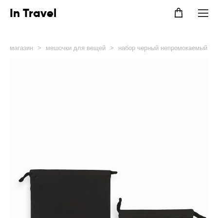
In Travel
магазин
>
мешочки для вещей
>
набор черный непромокаемый