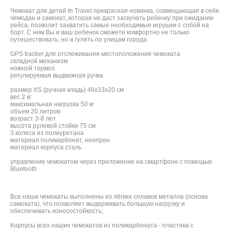
Чемокат для детей In Travel прекрасная новинка, совмещающая в себе
чемодан и самокат, которая не даст заскучать ребенку при ожидании
рейса, позволит захватить самые необходимые игрушки с собой на
борт. С ним Вы и ваш ребенок сможете комфортно не только
путешествовать, но и гулять по улицам города.
GPS tracker для отслеживания местоположения чемоката
складной механизм
ножной тормоз
регулируемая выдвижная ручка
размер XS (ручная кладь) 48х33х20 см
вес 2 кг
максимальная нагрузка 50 кг
объем 20 литров
возраст 3-8 лет
высота рулевой стойки 75 см
3 колеса из полиуретана
материал поликарбонат, неопрен
материал корпуса сталь
управление чемокатом через приложение на смартфоне с помощью
Bluetooth
Все наши чемокаты выполнены из лёгких сплавов металла (основа
самоката), что позволяет выдерживать большую нагрузку и
обеспечивать износостойкость;
Корпусы всех наших чемокатов из поликарбоната - пластика с