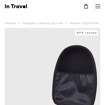
In Travel
магазин
>
чемоданы самокаты детские
>
чемокат citykid ferrari
GPS трекер