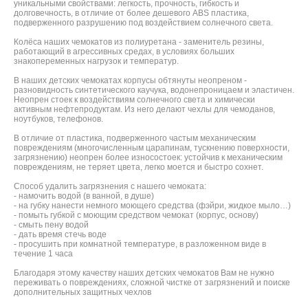
уникальными свойствами: легкость, прочность, гибкость и
долговечность, в отличие от более дешевого ABS пластика,
подверженного разрушению под воздействием солнечного света.
Колёса наших чемокатов из полиуретана - заменитель резины,
работающий в агрессивных средах, в условиях больших
знакопеременных нагрузок и температур.
В наших детских чемокатах корпусы обтянуты неопреном -
разновидность синтетического каучука, водонепроницаем и эластичен.
Неопрен стоек к воздействиям солнечного света и химически
активным нефтепродуктам. Из него делают чехлы для чемоданов,
ноутбуков, телефонов.
В отличие от пластика, подверженного частым механическим
повреждениям (многочисленным царапинам, тускнению поверхности,
загрязнению) неопрен более износостоек: устойчив к механическим
повреждениям, не теряет цвета, легко моется и быстро сохнет.
Способ удалить загрязнения с нашего чемоката:
- намочить водой (в ванной, в душе)
- на губку нанести немного моющего средства (фэйри, жидкое мыло…)
- помыть губкой с моющим средством чемокат (корпус, основу)
- смыть пену водой
- дать время стечь воде
- просушить при комнатной температуре, в разложенном виде в
течение 1 часа
Благодаря этому качеству наших детских чемокатов Вам не нужно
переживать о повреждениях, сложной чистке от загрязнений и поиске
дополнительных защитных чехлов