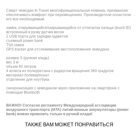
Смарт чемодан In Travel многофункциональная новинка, призванная
обеспечивать комфорт при перемещениях. Производители оснастили
его все необходимым.
замок, открывающийся/закрывающийся от отпечатка пальца (touch ID)
встроенный в ручку датчик весов
2 USB порта для зарядки гаджетов
съемный power bank
TSA замок
GPS tracker для отслеживания местоположения чемодана
размер S (ручная кладь)
вес 3 кг
объем 40 литров
4 колеса из полиуретана с радиусом вращения 360 градусов
материал поликарбонат
отделение для ноутбука
синхронизация с чемоданом через приложение на смартфоне с
помощью Bluetooth
ВАЖНО! Согласно регламенту Международной ассоциации
воздушного транспорта (IATA) литий-ионные аккумуляторы (power
bank) можно провозить только в ручной клади!
ТАКЖЕ ВАМ МОЖЕТ ПОНРАВИТЬСЯ