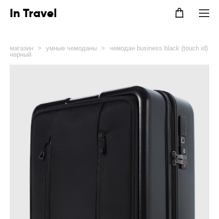
In Travel
магазин
>
умные чемоданы
>
чемодан business black (touch id)
черный